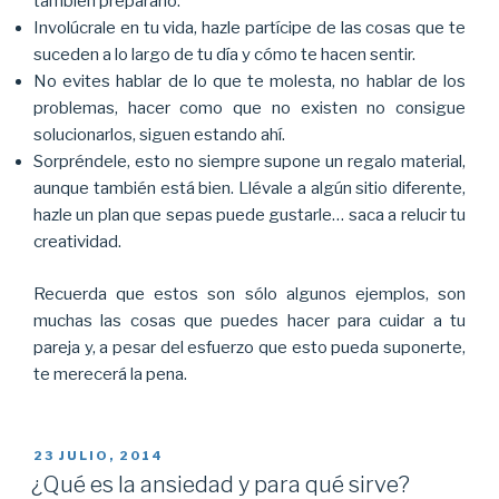
también prepararlo.
Involúcrale en tu vida, hazle partícipe de las cosas que te
suceden a lo largo de tu día y cómo te hacen sentir.
No evites hablar de lo que te molesta, no hablar de los
problemas, hacer como que no existen no consigue
solucionarlos, siguen estando ahí.
Sorpréndele, esto no siempre supone un regalo material,
aunque también está bien. Llévale a algún sitio diferente,
hazle un plan que sepas puede gustarle… saca a relucir tu
creatividad.
Recuerda que estos son sólo algunos ejemplos, son
muchas las cosas que puedes hacer para cuidar a tu
pareja y, a pesar del esfuerzo que esto pueda suponerte,
te merecerá la pena.
PUBLICADO
23 JULIO, 2014
EL
¿Qué es la ansiedad y para qué sirve?