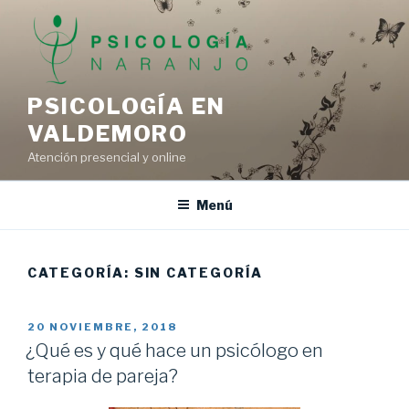
Saltar
al
contenido
PSICOLOGÍA EN
VALDEMORO
Atención presencial y online
Menú
CATEGORÍA:
SIN CATEGORÍA
PUBLICADO
20 NOVIEMBRE, 2018
EL
¿Qué es y qué hace un psicólogo en
terapia de pareja?