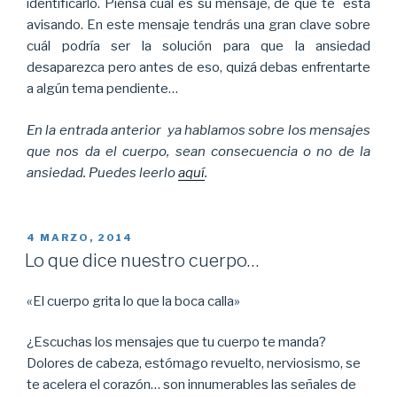
identificarlo. Piensa cuál es su mensaje, de qué te está
avisando. En este mensaje tendrás una gran clave sobre
cuál podría ser la solución para que la ansiedad
desaparezca pero antes de eso, quizá debas enfrentarte
a algún tema pendiente…
En la entrada anterior ya hablamos sobre los mensajes
que nos da el cuerpo, sean consecuencia o no de la
ansiedad. Puedes leerlo
aquí
.
PUBLICADO
4 MARZO, 2014
EL
Lo que dice nuestro cuerpo…
«El cuerpo grita lo que la boca calla»
¿Escuchas los mensajes que tu cuerpo te manda?
Dolores de cabeza, estómago revuelto, nerviosismo, se
te acelera el corazón… son innumerables las señales de